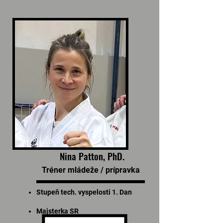
Nina Patton, PhD.
Tréner mládeže / prípravka
Stupeň tech. vyspelosti 1. Dan
Majsterka SR