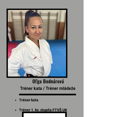
Oľga Bodnárová
Tréner kata / Tréner mládeže
Tréner kata
Tréner 1. kv. stupňa FTVŠ UK