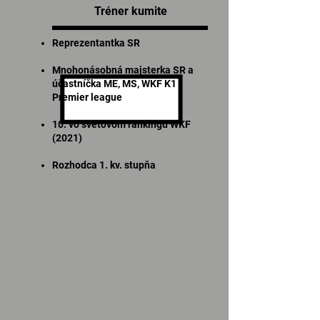
Tréner kumite
Reprezentantka SR
Mnohonásobná majsterka SR a
účastníčka ME, MS, WKF K1
Premier league
10. vo svetovom rankingu WKF
(2021)
Rozhodca 1. kv. stupňa