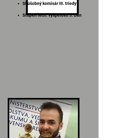
Skúšobný komisár III. triedy
Stupeň tech. vyspelosti 3. Dan