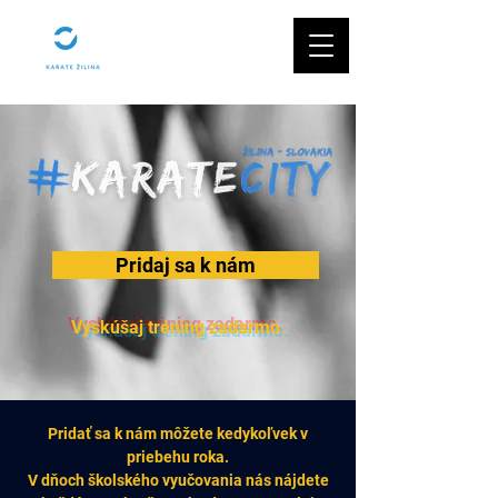
Pridaj sa k nám
Vyskúšaj tréning zadarmo.
Pridať sa k nám môžete kedykoľvek v
priebehu roka.
V dňoch školského vyučovania nás nájdete