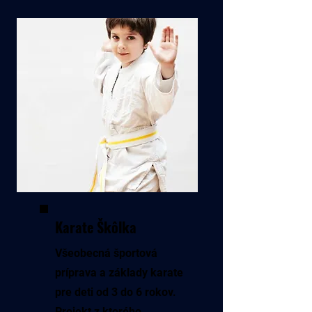
Karate Škôlka
Všeobecná športová
príprava a základy karate
pre deti od 3 do 6 rokov.
Projekt z ktorého