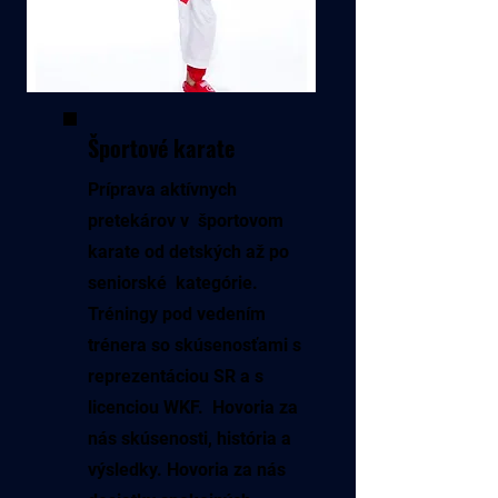
Športové karate
Príprava aktívnych
pretekárov v športovom
karate od detských až po
seniorské kategórie.
Tréningy pod vedením
trénera so skúsenosťami s
reprezentáciou SR a s
licenciou WKF. Hovoria za
nás skúsenosti, história a
výsledky. Hovoria za nás