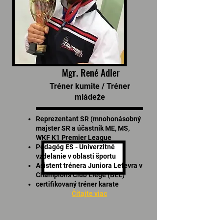
Mgr. René Adler
Tréner kumite / Tréner
mládeže
Reprezentant SR (mnohonásobný
majster SR a účastník ME, MS,
WKF K1 Premier League
Pedagóg ES - Univerzitné
vzdelanie v oblasti športu
Asistent trénera Juniora Lefevra v
Champions Club Liege (BEL)
certifikovaný tréner karate
Čítajte viac