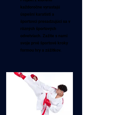
každoročne vyrastajú
úspešní karatisti a
športovci presadzujúci sa v
rôzných športových
odvetviach. Zažite s nami
svoje prvé športové kroky
formou hry a zážitkov.