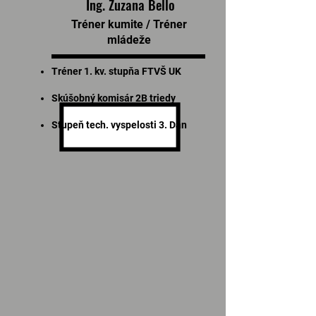
Ing. Zuzana Bello
Tréner kumite / Tréner
mládeže
Tréner 1. kv. stupňa FTVŠ UK
Skúšobný komisár 2B triedy
Stupeň tech. vyspelosti 3. Dan