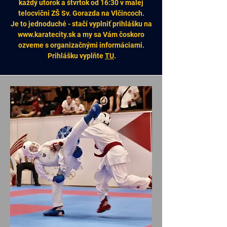
každý utorok a štvrtok od 16:30 v malej
telocvični ZŠ Sv. Gorazda na Vlčincoch.
Je to jednoduché - stačí vyplniť prihlášku na
www.karatecity.sk
a my sa Vám čoskoro
ozveme s organizačnými informáciami.
Prihlášku vyplňte
TU
.