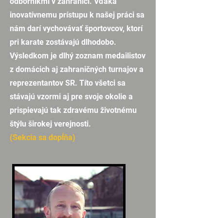
odborníkmi v zahraničí. Vďaka
inovatívnemu prístupu k našej práci sa
nám darí vychovávať športovcov, ktorí
pri karate zostávajú dlhodobo.
Výsledkom je dlhý zoznam medailistov
z domácich aj zahraničných turnajov a
reprezentantov SR. Títo všetci sa
stávajú vzormi aj pre svoje okolie a
prispievajú tak zdravému životnému
štýlu širokej verejnosti.
(Sekcia sa dopĺňa)