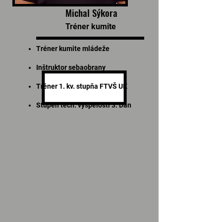
Michal Sýkora
Tréner kumite
Tréner kumite mládeže
Inštruktor sebaobrany
Tréner 1. kv. stupňa FTVŠ UK
Stupeň tech. vyspelosti 3. Dan