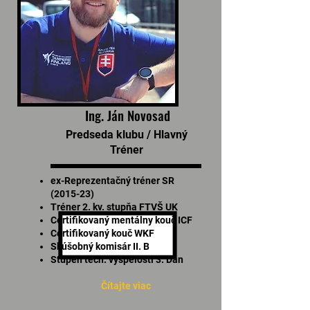
Ing. Ján Novosad
Predseda klubu / Hlavný
Tréner
ex-Reprezentačný tréner SR
(2015-23)
Tréner 2. kv. stupňa FTVŠ UK
Certifikovaný mentálny kouč ICF
Certifikovaný kouč WKF
Skúšobný komisár II. B
Stupeň tech. vyspelosti 3. Dan
Čítajte viac