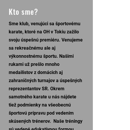
Kto sme?
Sme klub, venujúci sa športovému
karate, ktoré na OH v Tokiu zažilo
svoju úspešnú premiéru. Venujeme
sa rekreačnému ale aj
výkonnostnému športu. Našimi
rukami už prešlo mnoho
medailistov z domácich aj
zahraničných turnajov a úspešných
reprezentantov SR. Okrem
samotného karate u nás nájdete
tiež podmienky na všeobecnú
športovú prípravu pod vedením
skúsených trénerov. Naše tréningy
sú vedené edukatívnou formou,