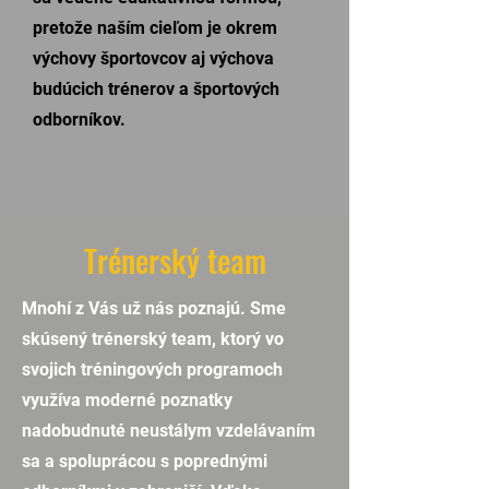
pretože naším cieľom je okrem
výchovy športovcov aj výchova
budúcich trénerov a športových
odborníkov.
Trénerský team
Mnohí z Vás už nás poznajú. Sme
skúsený trénerský team, ktorý vo
svojich tréningových programoch
využíva moderné poznatky
nadobudnuté neustálym vzdelávaním
sa a spoluprácou s poprednými