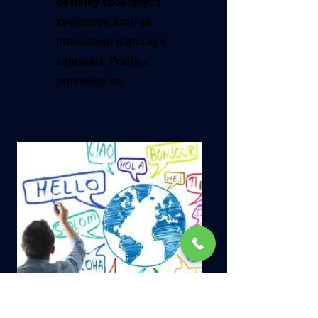
desiatky spokojných
zverencov, ktorí sa
presadzujú doma aj v
zahraničí. Príďte a
presvečte sa.