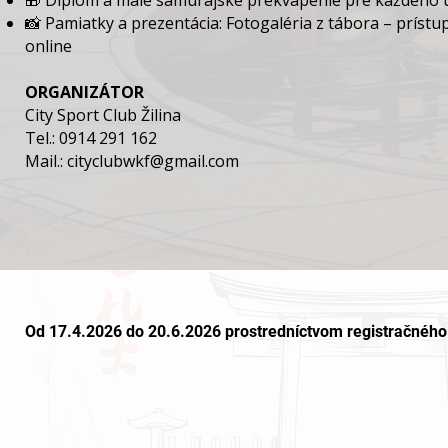
🎁 Diplom a malé samurajské prekvapenie pre každého 
📸 Pamiatky a prezentácia: Fotogaléria z tábora – prístu
online
ORGANIZÁTOR
City Sport Club Žilina
Tel.: 0914 291 162
Mail.: cityclubwkf@gmail.com
Od 17.4.2026 do 20.6.2026 prostredníctvom registračnéh