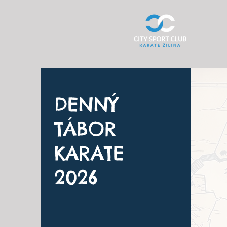
DENNÝ
TÁBOR
KARATE
2026