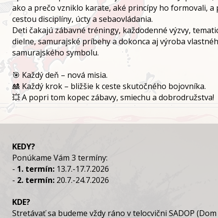
ako a prečo vzniklo karate, aké princípy ho formovali, a 
cestou disciplíny, úcty a sebaovládania.
Deti čakajú zábavné tréningy, každodenné výzvy, tematic
dielne, samurajské príbehy a dokonca aj výroba vlastné
samurajského symbolu.
🎯 Každý deň – nová misia.
🎎 Každý krok – bližšie k ceste skutočného bojovníka.
💥 A popri tom kopec zábavy, smiechu a dobrodružstva!
KEDY?
Ponúkame Vám 3 termíny:
-
1. termín:
13.7.-17.7.2026
-
2. termín:
20.7.-24.7.2026
KDE?
Stretávať sa budeme vždy ráno v telocvični SADOP (Dom