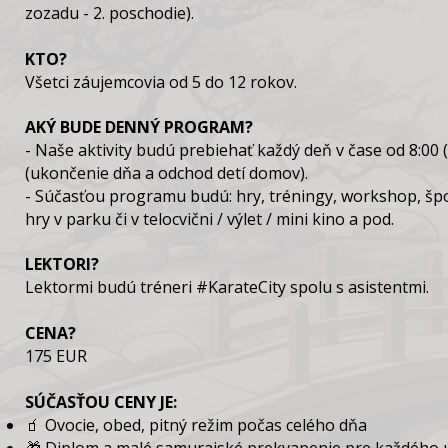
zozadu - 2. poschodie).
KTO?
Všetci záujemcovia od 5 do 12 rokov.
AKÝ BUDE DENNÝ PROGRAM?
- Naše aktivity budú prebiehať každý deň v čase od 8:00 (
(ukončenie dňa a odchod detí domov).
- Súčasťou programu budú: hry, tréningy, workshop, špor
hry v parku či v telocvični / výlet / mini kino a pod.
LEKTORI?
Lektormi budú tréneri #KarateCity spolu s asistentmi.
CENA?
175 EUR
SÚČASŤOU CENY JE:
🧃 Ovocie, obed, pitný režim počas celého dňa