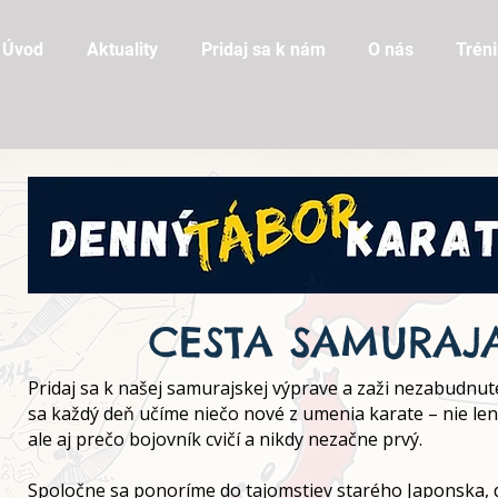
Úvod
Aktuality
Pridaj sa k nám
O nás
Trén
CESTA SAMURAJ
Pridaj sa k našej samurajskej výprave a zaži nezabudnut
sa každý deň učíme niečo nové z umenia karate – nie len
ale aj prečo bojovník cvičí a nikdy nezačne prvý.
Spoločne sa ponoríme do tajomstiev starého Japonska, 