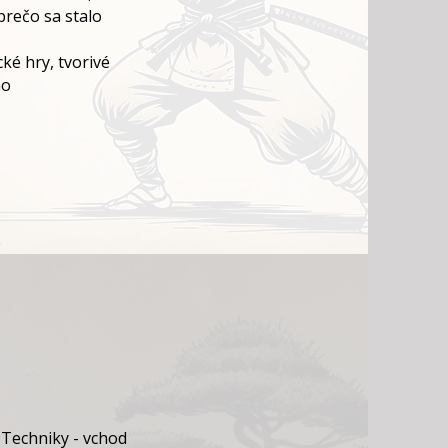
prečo sa stalo
ké hry, tvorivé
ho
 Techniky - vchod