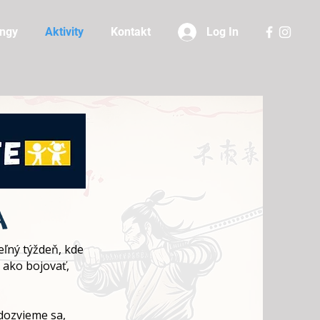
ingy
Aktivity
Kontakt
Log In
A
eľný týždeň, kde
 ako bojovať,
dozvieme sa,