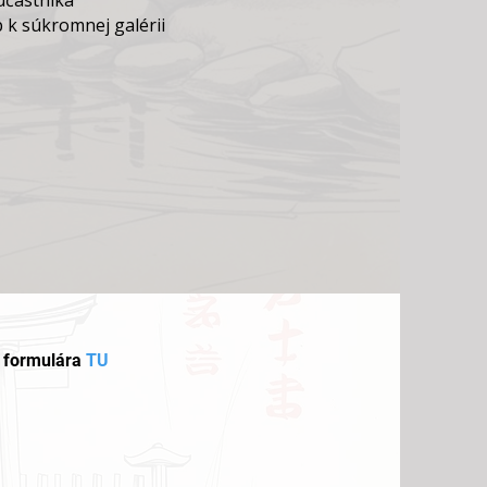
účastníka
p k súkromnej galérii
o formulára
TU