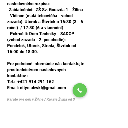
nasledovného rozpisu:
-Začiatočníci: ZŠ Sv. Gorazda
1 - Žilina
- Vlčince
(malá telocvičňa
- vchod
zozadu
): Utorok a Štvrtok o 16:30
(3 - 6
roční)
/ 17:30 (6 a viacroční)
- Pokročilí: Dom Techniky - SADOP
(vchod zozadu - 2. poschodie):
Pondelok, Utorok, Streda, Štvrtok od
16:00
do 18:30.
Pre podrobné informácie nás kontaktujte
prostredníctvom nasledovných
kontaktov :
Tel.:
+421 914 291 162
Email:
cityclubwkf@gmail.com
Karate pre deti v Žiline / Karate Žilina od 3
rokov / Sebaobrana pre deti / Tréningy karate
Žilina / bojové športy pre deti Žilina