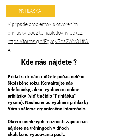
PRIHLÁŠKA
V prípade problémov s otvorením
prihlášky použite nasledovný odkaz:
https://forms.gle/EgyqV7hs2WV31fiW
A
Kde nás nájdete ?
Pridať sa k nám môžete počas celého
školského roku. Kontaktujte nás
t
elefonický, alebo vyplnením online
prihlášky (viď tlačidlo "Prihláška"
vyššie). Následne po vyplnení prihlášky
Vám zašleme organizačné informácie.
Okrem uvedených možnosti zápisu nás
nájdete na tréningoch v dňoch
školského vyučovania podľa