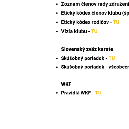
Zoznam členov rady združeni
Etický kódex členov klubu (š
Etický kódex rodičov -
TU
Vízia klubu -
TU
Slovenský zväz karate
Skúšobný poriadok -
TU
Skúšobný poriadok - všeobecn
WKF
Pravidlá WKF -
TU