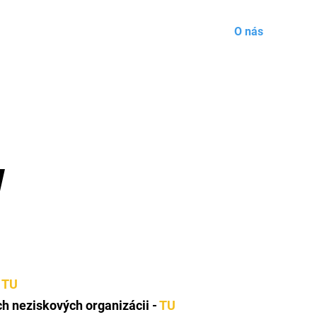
Úvod
Aktuality
Pridaj sa k nám
O nás
Trén
y
-
TU
h neziskových organizácii -
TU