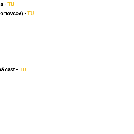
a -
TU
portovcov) -
TU
á časť -
TU