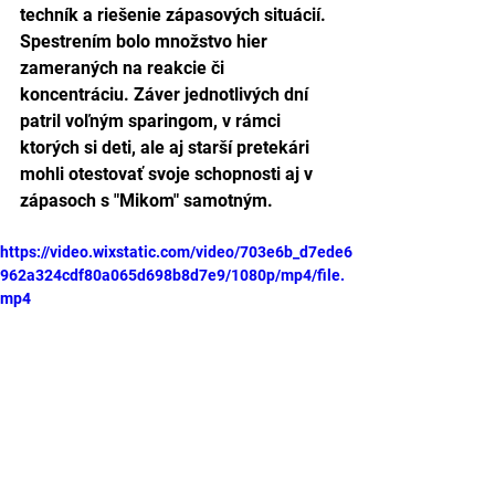
techník a riešenie zápasových situácií. 
Spestrením bolo množstvo hier 
zameraných na reakcie či 
koncentráciu. Záver jednotlivých dní 
patril voľným sparingom, v rámci 
ktorých si deti, ale aj starší pretekári 
mohli otestovať svoje schopnosti aj v 
zápasoch s "Mikom" samotným. 
https://video.wixstatic.com/video/703e6b_d7ede6
962a324cdf80a065d698b8d7e9/1080p/mp4/file.
mp4