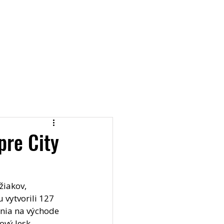
ingy
Aktivity
Kontakt
Log In
pre City
žiakov, 
 vytvorili 127 
čania na východe 
ový lesk.