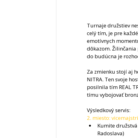
Turnaje družstiev nes
celý tím, je pre kaž
emotívnych momentov,
dôkazom. Žilinčania p
do budúcna je rozho
Za zmienku stojí aj
NITRA. Ten svoje ho
posilnila tím REAL 
tímu vybojovať bronz
Výsledkový servis: 
2. miesto: vicemajstr
Kumite družstvá 
Radoslava)