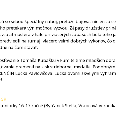
ú so sebou špeciálny náboj, pretože bojovať nielen za seb
dého pretekára výnimočnou výzvou. Zápasy družstiev pri
 a atmosféra v hale pri viacerých zápasoch bola toho 
redviedli na turnaji viacero veľmi dobrých výkonov, čo d
dne na čom stavať.
 hosťovanie Tomáša Kubašku v kumite tíme mladších dora
sťovanie premenil na zisk striebornej medaile. Podobný
TRENČÍN Lucka Pavlovičová. Lucka dvomi skvelými výhra
!
i SR
juniorky 16-17 ročné (Bytčanek Stella, Vrabcová Veronika