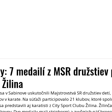
Úvod
Aktuality
Pridaj sa k nám
O nás
Trén
y: 7 medailí z MSR družstiev 
 Žilina
a v Sabinove uskutočnili Majstrovstvá SR družstiev detí, 
v v karate. Na súťaži participovalo 21 klubov, ktoré spolu
a predstavili aj karatisti z City Sport Clubu Žilina. Žilin
 kovov. Dve medaily mali strieborný a zvyšných päť bronz