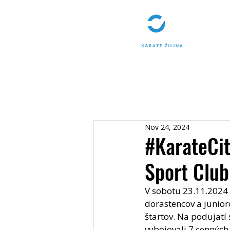
Nov 24, 2024
#KarateCit
Sport Club
V sobotu 23.11.2024 s
dorastencov a junioro
štartov. Na podujatí s
vybojovali 7 cenných