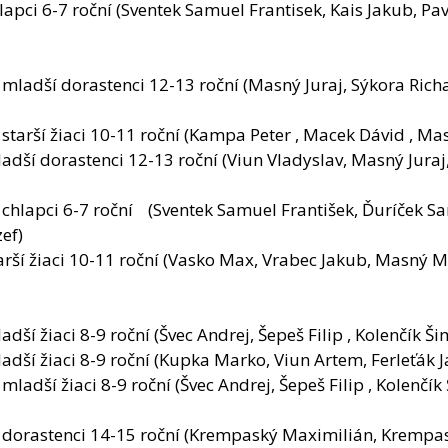
lapci 6-7 roční (Sventek Samuel Frantisek, Kais Jakub, Pav
mladší dorastenci 12-13 roční (Masný Juraj, Sýkora Richa
starší žiaci 10-11 roční (Kampa Peter , Macek Dávid , M
adší dorastenci 12-13 roční (Viun Vladyslav, Masný Juraj
ek Samuel František, Ďuríček Samuel, Kais 
ef)
arší žiaci 10-11 roční (Vasko Max, Vrabec Jakub, Masný M
dší žiaci 8-9 roční (Švec Andrej, Šepeš Filip , Kolenčík Š
adší žiaci 8-9 roční (Kupka Marko, Viun Artem, Ferleťák 
ladší žiaci 8-9 roční (Švec Andrej, Šepeš Filip , Kolenčík
 dorastenci 14-15 roční (Krempaský Maximilián, Krempas