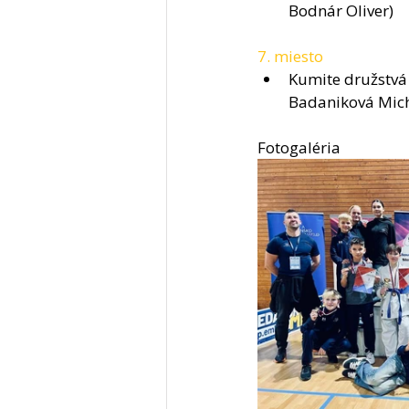
Bodnár Oliver)
7. miesto 
Kumite družstvá staršie žiačky
Badaniková Mich
Fotogaléria