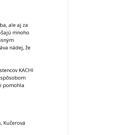
a, ale aj za 
nášajú mnoho 
jasným 
áva nádej, že 
stencov KACHI 
m spôsobom 
mi pomohla 
, Kučerová 