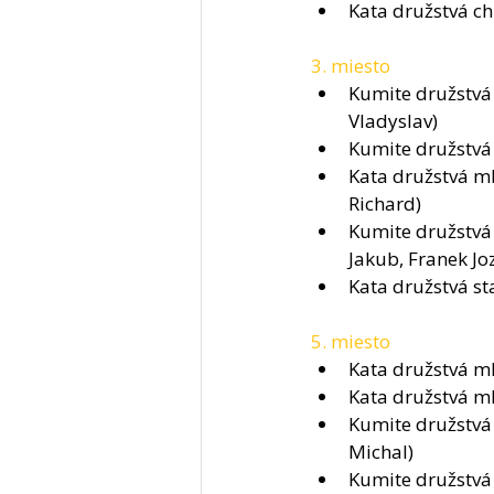
Kata družstvá ch
3. miesto 
Kumite družstvá 
Vladyslav)
Kumite družstvá 
Kata družstvá ml
Richard)
Kumite družstvá chlapci 6-7 roční	(Svent
Jakub, Franek Joz
Kata družstvá st
5. miesto 
Kata družstvá mla
Kata družstvá ml
Kumite družstvá m
Michal)
Kumite družstvá