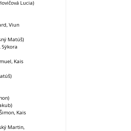
lovičová Lucia)
rd, Viun 
asný Matúš)
, Sýkora 
atúš)
imon)
Jakub)
 Šimon, Kais 
ký Martin, 