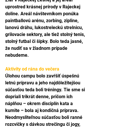
uprostred krásnej prírody v Rajeckej 
doline. Areál návštevníkom ponúka 
paintballovú arénu, zorbing, zipline, 
lanovú dráhu, lukostreleckú strelnicu, 
grilovacie sektory, ale tiež stolný tenis, 
stolný futbal či šípky. Bolo teda jasné, 
že nudiť sa v žiadnom prípade 
nebudeme.
Aktivity od rána do večera
Úlohou campu bolo zavŕšiť úspešnú 
letnú prípravu a jeho najdôležitejšou 
súčasťou teda boli tréningy. Tie sme si 
dopriali trikrát denne, pričom ich 
náplňou – okrem disciplín kata a 
kumite – bola aj kondičná príprava. 
Neodmysliteľnou súčasťou boli ranné 
rozcvičky s dávkou strečingu či jogy, 