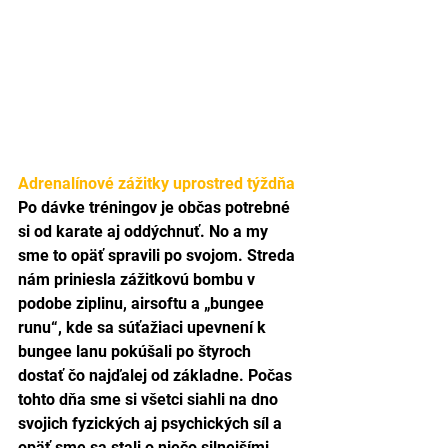
Adrenalínové zážitky uprostred týždňa
Po dávke tréningov je občas potrebné 
si od karate aj oddýchnuť. No a my 
sme to opäť spravili po svojom. Streda 
nám priniesla zážitkovú bombu v 
podobe ziplinu, airsoftu a „bungee 
runu“, kde sa súťažiaci upevnení k 
bungee lanu pokúšali po štyroch 
dostať čo najďalej od základne. Počas 
tohto dňa sme si všetci siahli na dno 
svojich fyzických aj psychických síl a 
opäť sme sa stali o niečo silnejšími. 