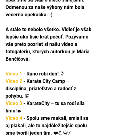
Odmenou za naše výkony nám bola 
večerná opekačka. :)
A stále to nebolo všetko. Vidieť je však 
lepšie ako tisíc krát počuť. Pozývame 
vás preto pozrieť si našu video a 
fotogalériu, ktorých autorkou je
 Mária 
Benčičová
.
Video 1
 - 
Ráno robí deň! 🌞
Video 2
 - 
Karate City Camp = 
disciplína, priateľstvo a radosť z 
pohybu. 🥋
Video 3
 - 
KarateCity – tu sa rodí sila 
tímu!🔥
Video 4
 - Spolu sme makali, smiali sa 
aj plakali, ale to najdôležitejšie spolu 
sme tvorili jeden tím. ❤️💪🥋⚡️