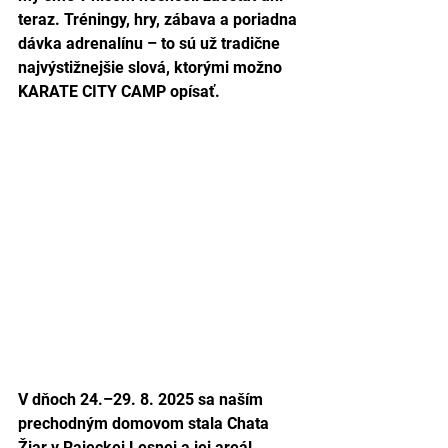
teraz. Tréningy, hry, zábava a poriadna 
dávka adrenalínu – to sú už tradične 
najvýstižnejšie slová, ktorými možno 
KARATE CITY CAMP opísať.
V dňoch 24.–29. 8. 2025 sa naším 
prechodným domovom stala Chata 
Žiar v Rajeckej Lesnej a jej areál 