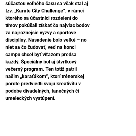
súčasťou voľného času sa však stal aj 
tzv. „Karate City Challenge“, v rámci 
ktorého sa účastníci rozdelení do 
tímov pokúšali získať čo najviac bodov 
za najrôznejšie výzvy a športové 
disciplíny. Nasadenie bolo veľké – no 
niet sa čo čudovať, veď na konci 
campu chcel byť víťazom predsa 
každý. Špeciálny bol aj štvrtkový 
večerný program. Ten totiž patril 
našim „karaťákom“, ktorí trénerskej 
porote predviedli svoju kreativitu v 
podobe divadelných, tanečných či 
umeleckých vystúpení.