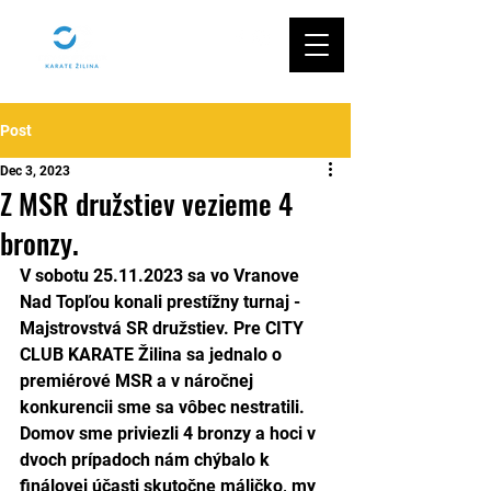
Post
Dec 3, 2023
Z MSR družstiev vezieme 4
bronzy.
V sobotu 25.11.2023 sa vo Vranove 
Nad Topľou konali prestížny turnaj - 
Majstrovstvá SR družstiev. Pre CITY 
CLUB KARATE Žilina sa jednalo o 
premiérové MSR a v náročnej 
konkurencii sme sa vôbec nestratili. 
Domov sme priviezli 4 bronzy a hoci v 
dvoch prípadoch nám chýbalo k 
finálovej účasti skutočne máličko, my 