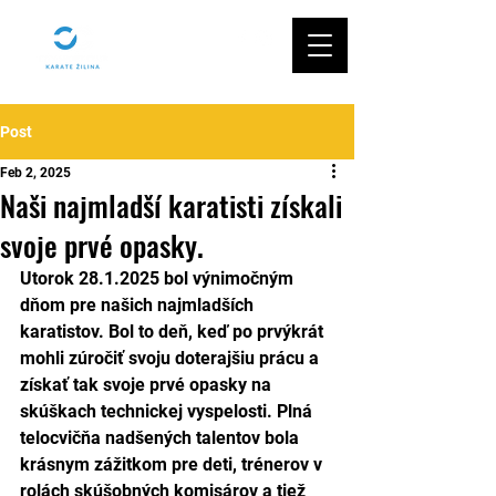
Post
Feb 2, 2025
Naši najmladší karatisti získali
svoje prvé opasky.
Utorok 28.1.2025 bol výnimočným 
dňom pre našich najmladších 
karatistov. Bol to deň, keď po prvýkrát 
mohli zúročiť svoju doterajšiu prácu a 
získať tak svoje prvé opasky na 
skúškach technickej vyspelosti. Plná 
telocvičňa nadšených talentov bola 
krásnym zážitkom pre deti, trénerov v 
rolách skúšobných komisárov a tiež 