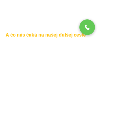
A čo nás čaká na našej ďalšej ceste 
karate bojovníkov?
Na ceste k majstrovským stupňom 
technickej vyspelosti, ktoré sa 
nazývajú DAN (čierny opasok), 
musíme najskôr zvládnuť žiacke 
stupne technickej vyspelosti KYU 
(farebné opasky). Aké farby tieto 
opasky majú a ako sú jednotlivé KYU 
očíslované, sa dozviete na 
nasledujúcom obrázku.