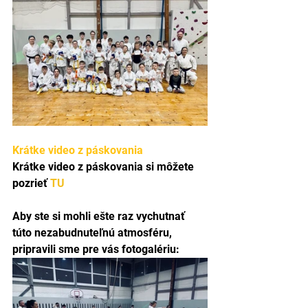
Krátke video z páskovania
Krátke video z páskovania si môžete 
pozrieť 
TU
Aby ste si mohli ešte raz vychutnať 
túto nezabudnuteľnú atmosféru, 
pripravili sme pre vás fotogalériu: