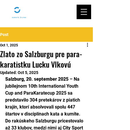
Post
Oct 1, 2025
Zlato zo Salzburgu pre para-
karatistku Lucku Vlkovú
Updated:
Oct 5, 2025
Salzburg, 20. september 2025
 – Na 
jubilejnom 10th International Youth 
Cup and ParaKaratecup 2025 sa 
predstavilo 304 pretekárov z piatich 
krajín, ktorí absolvovali spolu 447 
štartov v disciplínach kata a kumite. 
Do rakúskeho Salzburgu pricestovalo 
až 33 klubov, medzi nimi aj City Sport 