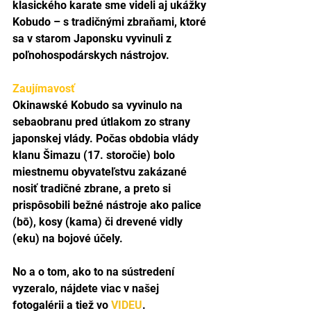
klasického karate sme videli aj ukážky 
Kobudo – s tradičnými zbraňami, ktoré 
sa v starom Japonsku vyvinuli z 
poľnohospodárskych nástrojov.
Zaujímavosť
Okinawské Kobudo sa vyvinulo na 
sebaobranu pred útlakom zo strany 
japonskej vlády. Počas obdobia vlády 
klanu Šimazu (17. storočie) bolo 
miestnemu obyvateľstvu zakázané 
nosiť tradičné zbrane, a preto si 
prispôsobili bežné nástroje ako palice 
(bō), kosy (kama) či drevené vidly 
(eku) na bojové účely.
No a o tom, ako to na sústredení 
vyzeralo, nájdete viac v našej 
fotogalérii a tiež vo 
VIDEU
.