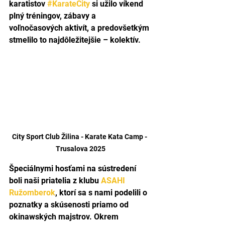
karatistov 
#KarateCity
 si užilo víkend 
plný tréningov, zábavy a 
voľnočasových aktivít, a predovšetkým 
stmelilo to najdôležitejšie – kolektív.
City Sport Club Žilina - Karate Kata Camp - 
Trusalova 2025
Špeciálnymi hosťami na sústredení 
boli naši priatelia z klubu 
ASAHI 
Ružomberok
, ktorí sa s nami podelili o 
poznatky a skúsenosti priamo od 
okinawských majstrov. Okrem 