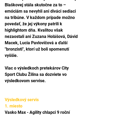
Blaškovej stála skutočne za to – 
emóciám sa nevyhli ani diváci sediaci 
na tribúne. V každom prípade možno 
povedať, že jej výkony patrili k 
highlightom dňa. Kvalitou však 
nezaostali ani Zuzana Holášová, Dávid 
Macek, Lucia Pavlovičová a ďalší 
"bronzisti", ktorí už boli spomenutí 
vyššie. 
Viac o výsledkoch pretekárov City 
Sport Clubu Žilina sa dozviete vo 
výsledkovom servise.
Výsledkový servis 
1. miesto
Vasko Max - Agility chlapci 9 roční