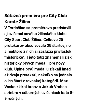
Súťažná premiéra pre City Club 
Karate Žilina
V Tvrdošíne sa premiérovo predstavili 
aj cvičenci nového žilinského klubu 
City Sport Club Žilina. Celkovo 25 
pretekárov absolvovalo 28 štartov, no 
a niektoré z nich si zaslúžia prívlastok 
"historické". Tieto totiž znamenali zisk 
historicky prvých medailí pre nový 
klub. Úplne prvú medailu získali hneď 
až dvaja pretekári, nakoľko sa jednalo 
o ich štart v rovnakej kategórii. Max 
Vasko získal bronz a Jakub Vrabec 
striebro v súborných cvičeniach kata 8-
9 ročných. 