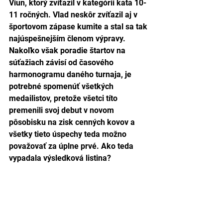
Viun, ktorý zvíťazil v kategórii kata 10-
11 ročných. Vlad neskôr zvíťazil aj v 
športovom zápase kumite a stal sa tak 
najúspešnejším členom výpravy. 
Nakoľko však poradie štartov na 
súťažiach závisí od časového 
harmonogramu daného turnaja, je 
potrebné spomenúť všetkých 
medailistov, pretože všetci títo 
premenili svoj debut v novom 
pôsobisku na zisk cenných kovov a 
všetky tieto úspechy teda možno 
považovať za úplne prvé. Ako teda 
vypadala výsledková listina? 