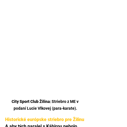
City Sport Club Žilina:
 Striebro z ME v 
podaní Lucie Vlkovej (para-karate).
Historické európske striebro pre Žilinu
A aby tých paralel s Káhirou nebolo 