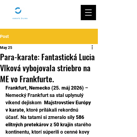
Post
May 25
Para-karate: Fantastická Lucia
Vlková vybojovala striebro na
ME vo Frankfurte.
Frankfurt, Nemecko (25. máj 2026) 
– 
Nemecký Frankfurt sa stal uplynulý 
víkend dejiskom  
Majstrovstiev Európy 
v karate
, ktoré prilákali rekordnú 
účasť. Na tatami si zmeralo sily 
586 
elitných pretekárov z 50 krajín
 starého 
kontinentu, ktorí súperili o cenné kovy 