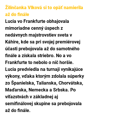
Žilinčanka Vlková si to opäť namierila 
až do finále
Lucia vo Frankfurte obhajovala 
mimoriadne cenný úspech z 
nedávnych majstrovstiev sveta v 
Káhire, kde sa pri svojej premiérovej 
účasti prebojovala až do samotného 
finále a získala striebro. No a vo 
Frankfurte to nebolo o nič horšie. 
Lucia predviedla na turnaji vynikajúce 
výkony, vďaka ktorým zdolala súperky 
zo Španielska, Talianska, Chorvátska, 
Maďarska, Nemecka a Srbska. Po 
víťazstvách v základnej aj 
semifinálovej skupine sa prebojovala 
až do finále.