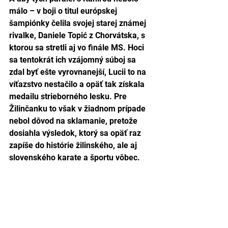
málo – v boji o titul európskej 
šampiónky čelila svojej starej známej 
rivalke, Daniele Topić z Chorvátska, s 
ktorou sa stretli aj vo finále MS. Hoci 
sa tentokrát ich vzájomný súboj sa 
zdal byť ešte vyrovnanejší, Lucii to na 
víťazstvo nestačilo a opäť tak získala 
medailu strieborného lesku. Pre 
Žilinčanku to však v žiadnom prípade 
nebol dôvod na sklamanie, pretože 
dosiahla výsledok, ktorý sa opäť raz 
zapíše do histórie žilinského, ale aj 
slovenského karate a športu vôbec.