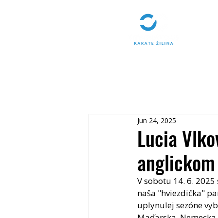
Jun 24, 2025
Lucia Vlko
anglickom
V sobotu 14. 6. 2025
naša "hviezdička" pa
uplynulej sezóne vyb
Maďarska, Nemecka či