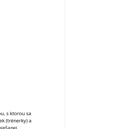
, s ktorou sa 
k (trénerky) a 
miešanej 