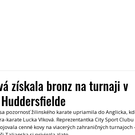
Úvod
Aktuality
Pridaj sa k nám
O nás
Trén
vá získala bronz na turnaji v
 Huddersfielde
 sa pozornosť žilinského karate upriamila do Anglicka, kd
ra-karate Lucka Vlková. Reprezentantka City Sport Clubu Ž
ojovala cenné kovy na viacerých zahraničných turnajoch 
 Talianska si priviezla zlato.