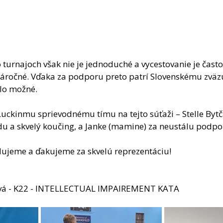
 turnajoch však nie je jednoduché a vycestovanie je často
 náročné. Vďaka za podporu preto patrí Slovenskému zväzu
olo možné.
 Luckinmu sprievodnému tímu na tejto súťaži – Stelle By
du a skvelý koučing, a Janke (mamine) za neustálu podpo
lujeme a ďakujeme za skvelú reprezentáciu!
ová - K22 - INTELLECTUAL IMPAIREMENT KATA