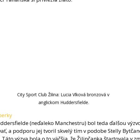
City Sport Club Žilina: Lucia Vlková bronzová v 
anglickom Huddersfielde.
perky
ersfielde (neďaleko Manchestru) bol teda ďalšou výzvou
ť, a podporu jej tvoril skvelý tím v podobe Stelly Bytčane
Táto výzva bola o to väčšia, že Žilinčanka štartovala v z