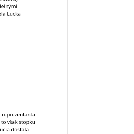
delnými 
la Lucka 
o reprezentanta 
 to však stopku 
ucia dostala 