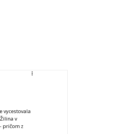
ingy
Aktivity
Kontakt
Log In
e vycestovala 
ilina v 
– pričom z 