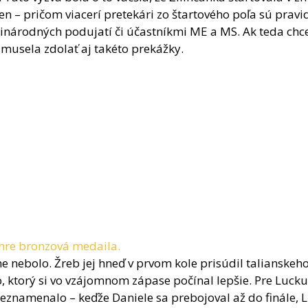
en – pričom viacerí pretekári zo štartového poľa sú pravi
národných podujatí či účastníkmi ME a MS. Ak teda chce
musela zdolať aj takéto prekážky.
hre bronzová medaila.
ne nebolo. Žreb jej hneď v prvom kole prisúdil talianskeh
 ktorý si vo vzájomnom zápase počínal lepšie. Pre Lucku
eznamenalo – keďže Daniele sa prebojoval až do finále, L