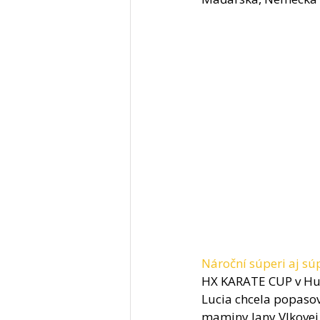
Nároční súperi aj sú
HX KARATE CUP v Hudd
Lucia chcela popasova
maminy Jany Vlkovej. 