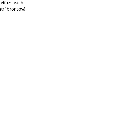
víťazstvách 
trí bronzová 