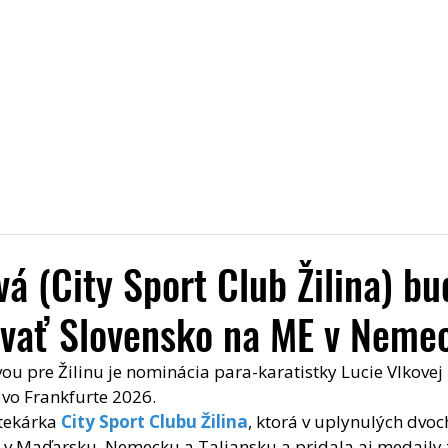
Úvod
Aktuality
Pridaj sa k nám
O nás
Trén
vá (City Sport Club Žilina) bu
ovať Slovensko na ME v Neme
ou pre Žilinu je nominácia para-karatistky Lucie Vlkovej 
vo Frankfurte 2026.
tekárka 
City Sport Clubu Žilina
, ktorá v uplynulých dvoc
y v Maďarsku, Nemecku a Taliansku a pridala aj medaily z