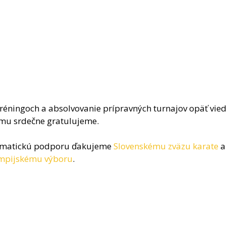
éningoch a absolvovanie prípravných turnajov opäť viedl
omu srdečne gratulujeme.
ematickú podporu ďakujeme 
Slovenskému zväzu karate
 a
mpijskému výboru
.