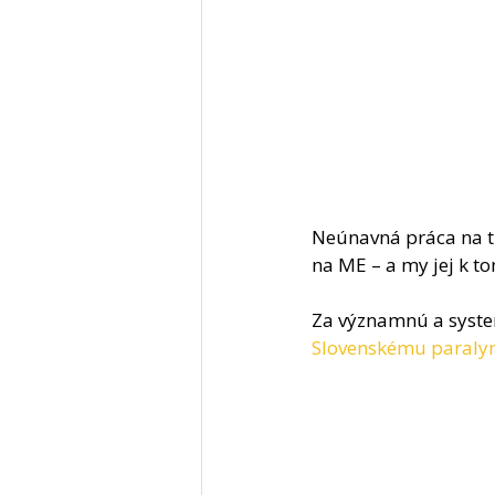
Neúnavná práca na tr
na ME – a my jej k t
Za významnú a syst
Slovenskému paraly