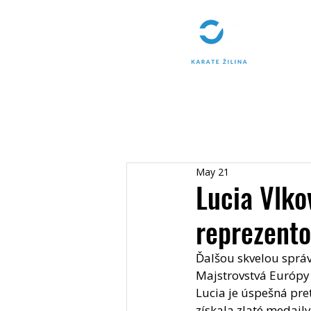
May 21
Lucia Vlko
reprezent
Ďalšou skvelou správ
Majstrovstvá Európy 
Lucia je úspešná pre
získala zlaté medail