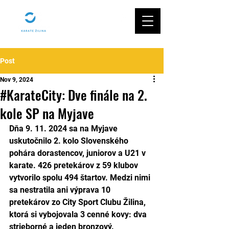
Post
Nov 9, 2024
#KarateCity: Dve finále na 2.
kole SP na Myjave
Dňa 9. 11. 2024 sa na Myjave 
uskutočnilo 2. kolo Slovenského 
pohára dorastencov, juniorov a U21 v 
karate. 426 pretekárov z 59 klubov 
vytvorilo spolu 494 štartov. Medzi nimi 
sa nestratila ani výprava 10 
pretekárov zo City Sport Clubu Žilina, 
ktorá si vybojovala 3 cenné kovy: dva 
strieborné a jeden bronzový.