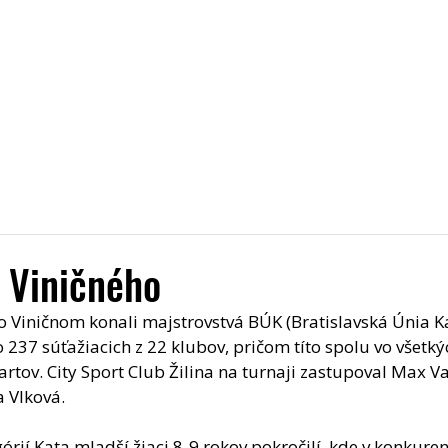
Úvod
Aktuality
Pridaj sa k nám
O nás
Trén
z Viničného
o Viničnom konali majstrovstvá BÚK (Bratislavská Únia Ka
o 237 súťažiacich z 22 klubov, pričom títo spolu vo všetk
artov. City Sport Club Žilina na turnaji zastupoval Max V
 Vlková. 
órií Kata mladší žiaci 8-9 rokov pokročilí, kde v konkurenc