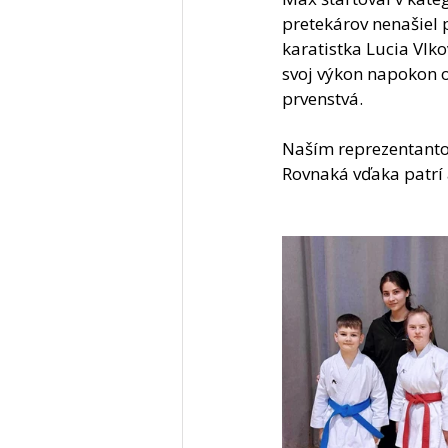
pretekárov nenašiel p
karatistka Lucia Vlk
svoj výkon napokon oc
prvenstvá. 
Naším reprezentanto
Rovnaká vďaka patrí a