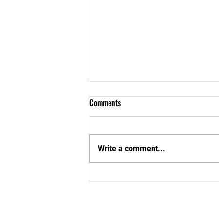
Comments
Write a comment...
Mladý talent zo Žiliny so striebrom
na svetovom pohári v karate. City
Club Karate Žilina pridal v
Chorvátsku aj ďalší medailový