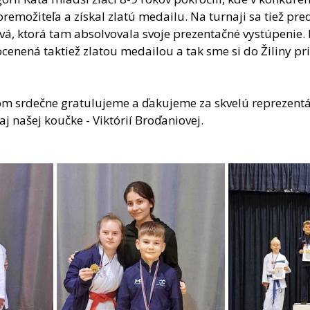
remožiteľa a získal zlatú medailu. Na turnaji sa tiež pre
ová, ktorá tam absolvovala svoje prezentačné vystúpenie. 
enená taktiež zlatou medailou a tak sme si do Žiliny priv
m srdečne gratulujeme a ďakujeme za skvelú reprezentá
j našej koučke - Viktórií Broďaniovej.  