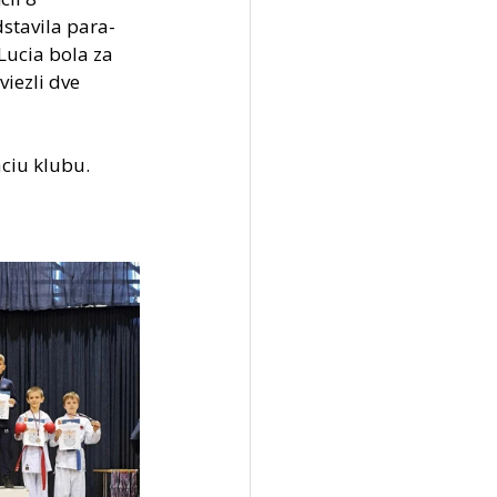
dstavila para-
Lucia bola za 
iezli dve 
ciu klubu. 