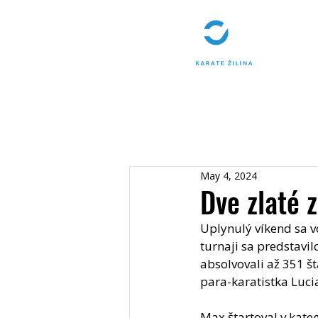
May 4, 2024
Dve zlaté 
Uplynulý víkend sa v
turnaji sa predstavil
absolvovali až 351 št
para-karatistka Lucia
Max štartoval v kateg