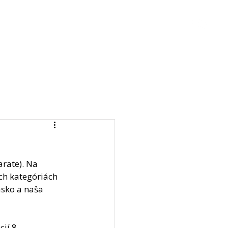
ingy
Aktivity
Kontakt
Log In
rate). Na 
ých kategóriách 
asko a naša 
ií 8 