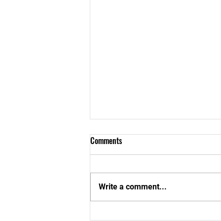
Comments
Write a comment...
Mladý talent zo Žiliny so striebrom