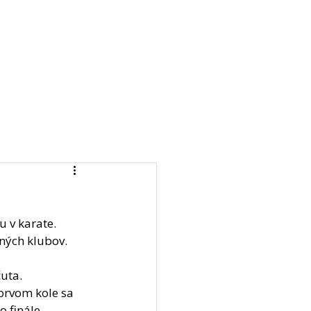
ingy
Aktivity
Kontakt
Log In
 v karate. 
ených klubov.
čuta.
prvom kole sa 
 finále 